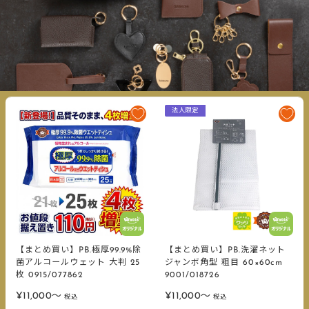
法人限定
【まとめ買い】PB.極厚99.9%除
【まとめ買い】PB.洗濯ネット
菌アルコールウェット 大判 25
ジャンボ角型 粗目 60×60cm
枚 0915/077862
9001/018726
販
販
¥11,000〜
¥11,000〜
税込
税込
売
売