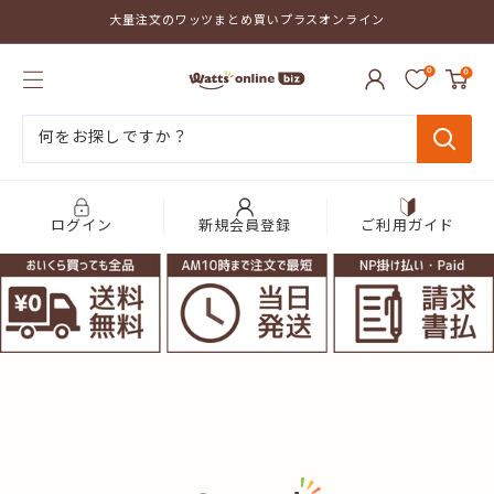
コ
大量注文のワッツまとめ買いプラスオンライン
ン
テ
ワ
ン
0
0
ッ
ツ
ツ
に
ま
ス
と
キ
め
ッ
買
プ
い
す
プ
る
ログイン
新規会員登録
ご利用ガイド
ラ
ス
オ
ン
ラ
イ
ン