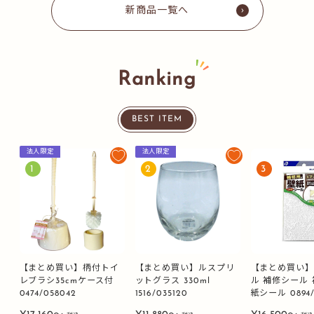
新商品一覧へ
Ranking
BEST ITEM
法人限定
法人限定
1
2
3
【まとめ買い】柄付トイ
【まとめ買い】ルスプリ
【まとめ買い
レブラシ35cmケース付
ットグラス 330ml
ル 補修シール
0474/058042
1516/035120
紙シール 0894/