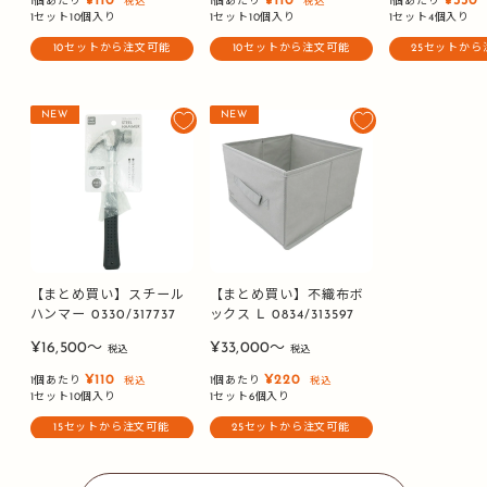
¥110
¥110
¥330
1個あたり
1個あたり
1個あたり
税込
税込
価
価
価
1セット10個入り
1セット10個入り
1セット4個入り
格
格
格
10セットから注文可能
10セットから注文可能
25セットから
NEW
NEW
【まとめ買い】スチール
【まとめ買い】不織布ボ
ハンマー 0330/317737
ックス L 0834/313597
販
販
¥16,500〜
¥33,000〜
税込
税込
売
売
¥110
¥220
1個あたり
1個あたり
税込
税込
価
価
1セット10個入り
1セット6個入り
格
格
15セットから注文可能
25セットから注文可能