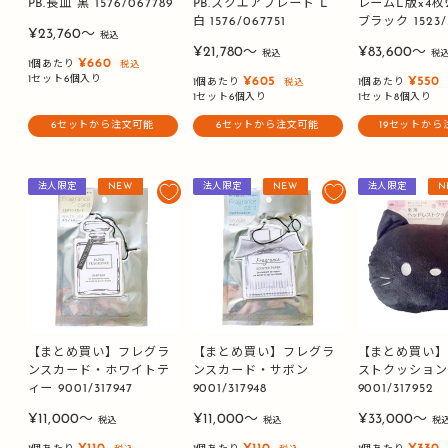
PB.長皿 黒 1576/067789
PB.スクエアプレート L
レームL版x4枚
白 1576/067751
ブラック 1523/3
販
¥23,760〜
税込
販
販
売
¥21,780〜
¥83,600〜
税込
税
¥660
1個あたり
税込
売
売
価
1セット6個入り
¥605
¥550
1個あたり
1個あたり
税込
価
価
格
1セット6個入り
1セット8個入り
格
格
6セットから注文可能
6セットから注文可能
19セットから
法人限定
NEW
法人限定
NEW
法人限定
N
【まとめ買い】フレグラ
【まとめ買い】フレグラ
【まとめ買い
ンスカード・ホワイトテ
ンスカード・サボン
ストクッション
ィー 9001/317947
9001/317948
9001/317952
販
販
販
¥11,000〜
¥11,000〜
¥33,000〜
税込
税込
税
売
売
売