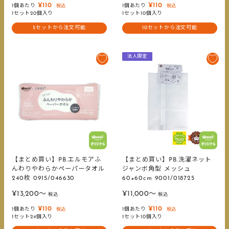
¥110
¥110
1個あたり
1個あたり
税込
税込
価
価
1セット20個入り
1セット10個入り
格
格
5セットから注文可能
10セットから注文可能
法人限定
【まとめ買い】PB.エルモアふ
【まとめ買い】PB.洗濯ネット
んわりやわらかペーパータオル
ジャンボ角型 メッシュ
240枚 0915/046630
60×60cm 9001/018725
販
販
¥13,200〜
¥11,000〜
税込
税込
売
売
¥110
¥110
1個あたり
1個あたり
税込
税込
価
価
1セット24個入り
1セット10個入り
格
格