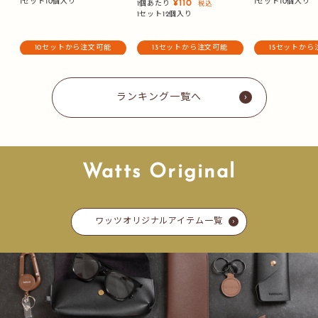
1セット10個入り
1セット10個入り
¥110
1個あたり
税込
価
格
格
1セット12個入り
格
10セットから注文可能
13セットから注文可能
15セットから
ランキング一覧へ
Watts Original
ワッツオリジナルアイテム一覧