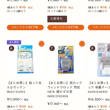
販
販
販
¥17,160〜
¥11,880〜
¥16,500〜
税込
税込
税
売
売
売
¥110
¥110
¥110
1個あたり
1個あたり
1個あたり
税込
税込
価
価
価
1セット12個入り
1セット12個入り
1セット10個入り
格
格
格
入荷待ち
13セットから注文可能
9セットから注文可能
15セットから
法人限定
6
7
8
【まとめ買い】貼って洗
【まとめ買い】窓ロック
【まとめ買い
えるゼッケン
ウィンドウロック 防犯
ック 粘着テー
9001/334915
NEW 開かずの窓
0459/050910
0892/050908
販
販
¥11,000〜
¥16,500〜
税込
税
販
売
¥17,160〜
売
税込
¥110
¥110
1個あたり
1個あたり
税込
売
価
価