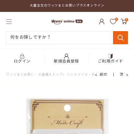
コ
大量注文のワッツまとめ買いプラスオンライン
ン
テ
ワ
ン
0
0
ッ
ツ
ツ
に
ま
ス
と
キ
め
ッ
買
プ
い
す
プ
る
ログイン
新規会員登録
ご利用ガイド
ラ
ス
前の
次
ワッツまとめ買い・大量購入トップ
>
ハンドメイド・手芸用品
>
アクセサリー
オ
ン
ラ
イ
ン