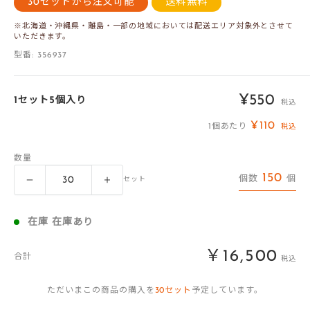
30セットから注文可能
送料無料
※北海道・沖縄県・離島・一部の地域においては配送エリア対象外とさせて
いただきます。
型番:
356937
販
¥550
1セット5個入り
税込
売
¥110
1個あたり
税込
価
数量
格
150
個数
個
セット
在庫 在庫あり
￥16,500
合計
税込
ただいまこの商品の購入を
30
セット
予定しています。