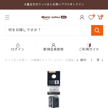
コ
大量注文のワッツまとめ買いプラスオンライン
ン
テ
ワ
ン
0
0
ッ
ツ
ツ
に
ま
ス
と
キ
め
ッ
買
プ
い
す
プ
る
ログイン
新規会員登録
ご利用ガイド
ラ
ス
前の
次
ワッツまとめ買い・大量購入トップ
>
コスメ・化粧品
>
メイク小物
>
メイクブ
オ
ン
ラ
イ
ン