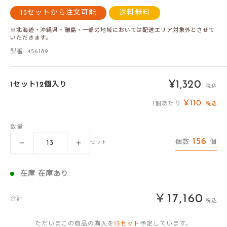
13セットから注文可能
送料無料
※北海道・沖縄県・離島・一部の地域においては配送エリア対象外とさせて
いただきます。
型番:
456189
販
¥1,320
1セット12個入り
税込
売
¥110
1個あたり
税込
価
数量
格
156
個数
個
セット
在庫 在庫あり
￥17,160
合計
税込
ただいまこの商品の購入を
13
セット
予定しています。