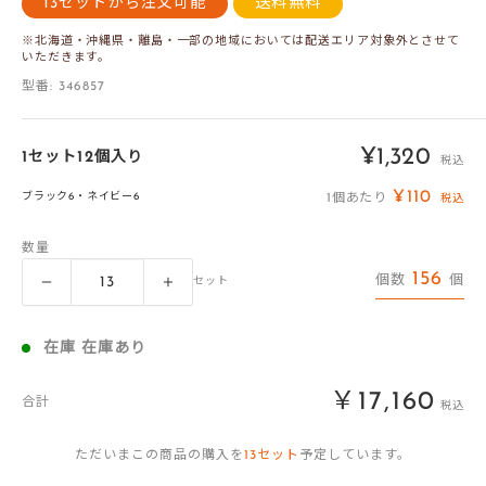
13セットから注文可能
送料無料
※北海道・沖縄県・離島・一部の地域においては配送エリア対象外とさせて
いただきます。
型番:
346857
販
¥1,320
1セット12個入り
税込
売
¥110
ブラック6・ネイビー6
1個あたり
税込
価
数量
格
156
個数
個
セット
在庫 在庫あり
￥17,160
合計
税込
ただいまこの商品の購入を
13
セット
予定しています。