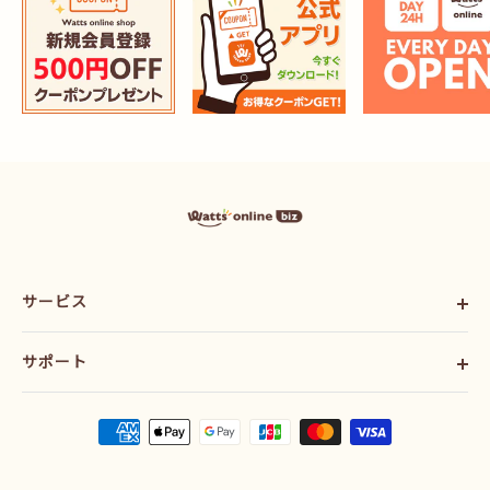
ワ
ッ
ツ
ま
と
サービス
め
買
い
ご利用ガイド
プ
サポート
会社概要
ラ
ス
利用規約
お問い合わせ
オ
配送ポリシー
ン
ラ
プライバシーポリシー
イ