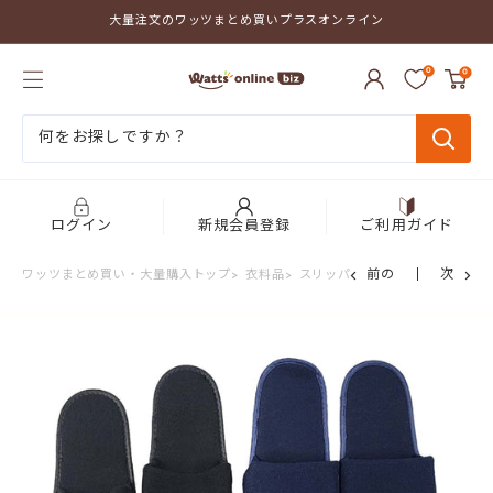
コ
大量注文のワッツまとめ買いプラスオンライン
ン
テ
ワ
ン
0
0
ッ
ツ
ツ
に
ま
ス
と
キ
め
ッ
買
プ
い
す
プ
る
ログイン
新規会員登録
ご利用ガイド
ラ
ス
前の
次
ワッツまとめ買い・大量購入トップ
>
衣料品
>
スリッパ・ルームシューズ
>
【ま
オ
ン
ラ
イ
ン