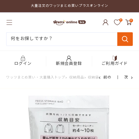
コ
大量注文のワッツまとめ買いプラスオンライン
ン
テ
ワ
ン
0
0
ッ
ツ
ツ
に
ま
ス
と
キ
め
ッ
買
プ
い
す
プ
る
ログイン
新規会員登録
ご利用ガイド
ラ
ス
前の
次
ワッツまとめ買い・大量購入トップ
>
収納用品
>
収納袋・圧縮袋
>
布団圧縮袋
>
オ
ン
ラ
イ
ン