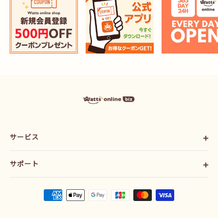
ワ
ッ
ツ
ま
と
サービス
め
買
い
ご利用ガイド
プ
サポート
会社概要
ラ
ス
利用規約
お問い合わせ
オ
配送ポリシー
ン
ラ
プライバシーポリシー
イ