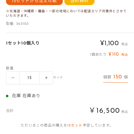
15セットから注文可能
送料無料
※北海道・沖縄県・離島・一部の地域においては配送エリア対象外とさせて
いただきます。
型番:
363103
販
¥1,100
1セット10個入り
税込
売
¥110
1個あたり
税込
価
数量
格
150
個数
個
セット
在庫 在庫あり
￥16,500
合計
税込
ただいまこの商品の購入を
15
セット
予定しています。