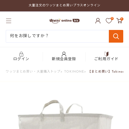
コ
大量注文のワッツまとめ買いプラスオンライン
ン
テ
ワ
ン
0
0
ッ
ツ
ツ
に
ま
ス
と
キ
め
ッ
買
プ
い
す
プ
る
ログイン
新規会員登録
ご利用ガイド
ラ
ス
ワッツまとめ買い・大量購入トップ
>
TOKINONE
>
【まとめ買い】Tokinone 
オ
ン
ラ
イ
ン