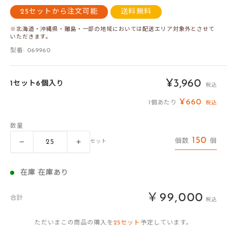
25セットから注文可能
送料無料
※北海道・沖縄県・離島・一部の地域においては配送エリア対象外とさせて
いただきます。
型番:
069960
販
¥3,960
1セット6個入り
税込
売
¥660
1個あたり
税込
価
数量
格
150
個数
個
セット
在庫 在庫あり
￥99,000
合計
税込
ただいまこの商品の購入を
25
セット
予定しています。