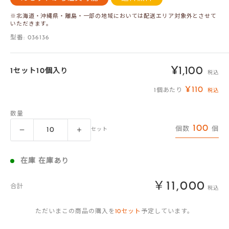
※北海道・沖縄県・離島・一部の地域においては配送エリア対象外とさせて
いただきます。
型番:
036136
販
¥1,100
1セット10個入り
税込
売
¥110
1個あたり
税込
価
数量
格
100
個数
個
セット
在庫 在庫あり
￥11,000
合計
税込
ただいまこの商品の購入を
10
セット
予定しています。