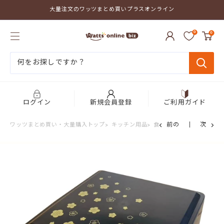
コ
大量注文のワッツまとめ買いプラスオンライン
ン
テ
ワ
ン
0
0
ッ
ツ
ツ
に
ま
ス
と
キ
め
ッ
買
プ
い
す
プ
る
ログイン
新規会員登録
ご利用ガイド
ラ
ス
前の
次
ワッツまとめ買い・大量購入トップ
>
キッチン用品
>
食器・カトラリー
>
和食
オ
ン
ラ
イ
ン