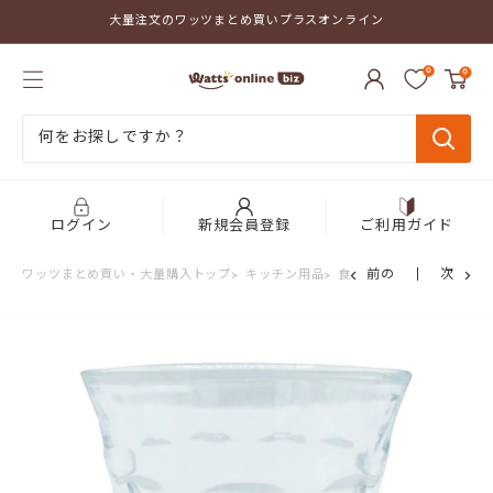
コ
大量注文のワッツまとめ買いプラスオンライン
ン
テ
ワ
ン
0
0
ッ
ツ
ツ
に
ま
ス
と
キ
め
ッ
買
プ
い
す
プ
る
ログイン
新規会員登録
ご利用ガイド
ラ
ス
前の
次
ワッツまとめ買い・大量購入トップ
>
キッチン用品
>
食器・カトラリー
>
コッ
オ
ン
ラ
イ
ン