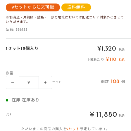
9セットから注文可能
送料無料
※北海道・沖縄県・離島・一部の地域においては配送エリア対象外とさせて
いただきます。
型番:
358133
販
¥1,320
1セット12個入り
税込
売
¥110
1個あたり
税込
価
数量
格
108
個数
個
セット
在庫 在庫あり
￥11,880
合計
税込
ただいまこの商品の購入を
9
セット
予定しています。