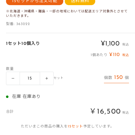
15セットから注文可能
送料無料
※北海道・沖縄県・離島・一部の地域においては配送エリア対象外とさせて
いただきます。
型番:
363222
販
¥1,100
1セット10個入り
税込
売
¥110
1個あたり
税込
価
数量
格
150
個数
個
セット
在庫 在庫あり
￥16,500
合計
税込
ただいまこの商品の購入を
15
セット
予定しています。