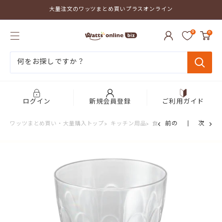
コ
大量注文のワッツまとめ買いプラスオンライン
ン
テ
ワ
ン
0
0
ッ
ツ
ツ
に
ま
ス
と
キ
め
ッ
買
プ
い
す
プ
る
ログイン
新規会員登録
ご利用ガイド
ラ
ス
前の
次
ワッツまとめ買い・大量購入トップ
>
キッチン用品
>
食器・カトラリー
>
洋食
オ
ン
ラ
イ
ン