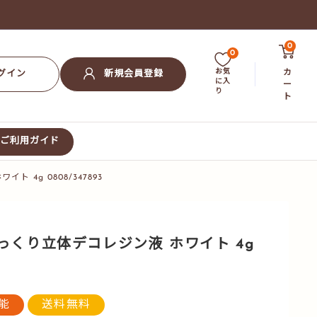
0
0
お気
カ
グイン
新規会員登録
に入
ー
り
ト
ご利用ガイド
4g 0808/347893
っくり立体デコレジン液 ホワイト 4g
能
送料無料