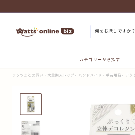
コ
ン
テ
ン
ワ
ツ
ッ
に
ツ
ス
ま
キ
と
ッ
め
プ
買
す
カテゴリーから探す
い
る
プ
ラ
ワッツまとめ買い・大量購入トップ
>
ハンドメイド・手芸用品
>
アク
ス
オ
ン
ラ
イ
ン