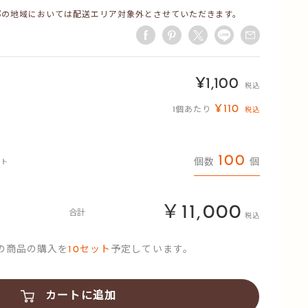
部の地域においては配送エリア対象外とさせていただきます。
販
¥1,100
税込
売
¥110
1個あたり
税込
価
格
100
個数
個
ット
￥11,000
合計
税込
の商品の購入を
10
セット
予定しています。
カートに追加