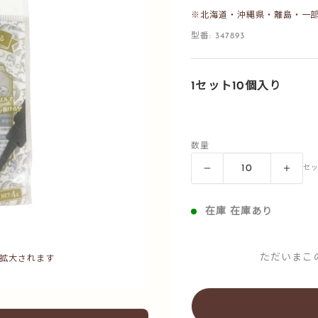
※北海道・沖縄県・離島・一
型番:
347893
1セット10個入り
数量
セ
在庫 在庫あり
ただいまこ
拡大されます