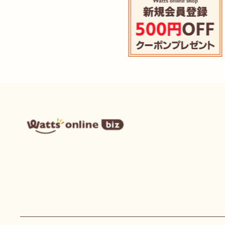
ワ
ッ
ツ
ま
と
め
買
い
プ
ラ
ス
オ