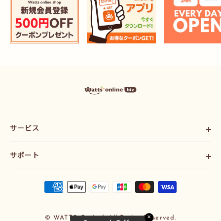
ワ
ッ
ツ
ま
と
サービス
め
買
い
ご利用ガイド
プ
サポート
会社概要
ラ
ス
利用規約
お問い合わせ
オ
配送ポリシー
ン
ラ
プライバシーポリシー
イ
特定商法取引法に基づく表記
ン
✕
© WATTS Co.,Ltd. All Rights Reserved.