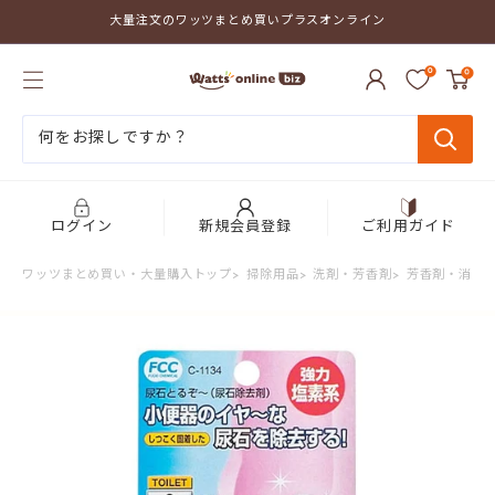
コ
大量注文のワッツまとめ買いプラスオンライン
ン
テ
ワ
ン
0
0
ッ
ツ
ツ
に
ま
ス
と
キ
め
ッ
買
プ
い
す
プ
る
ログイン
新規会員登録
ご利用ガイド
ラ
ス
ワッツまとめ買い・大量購入トップ
>
掃除用品
>
洗剤・芳香剤
>
芳香剤・消臭
オ
ン
ラ
イ
ン