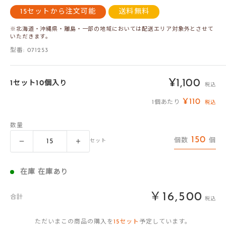
15セットから注文可能
送料無料
※北海道・沖縄県・離島・一部の地域においては配送エリア対象外とさせて
いただきます。
型番:
071253
販
¥1,100
1セット10個入り
税込
売
¥110
1個あたり
税込
価
数量
格
150
個数
個
セット
在庫 在庫あり
￥16,500
合計
税込
ただいまこの商品の購入を
15
セット
予定しています。