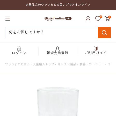
コ
大量注文のワッツまとめ買いプラスオンライン
ン
テ
ワ
ン
0
0
ッ
ツ
ツ
に
ま
ス
と
キ
め
ッ
買
プ
い
す
プ
る
ログイン
新規会員登録
ご利用ガイド
ラ
ス
ワッツまとめ買い・大量購入トップ
>
キッチン用品
>
食器・カトラリー
>
コッ
オ
ン
ラ
イ
ン