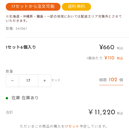
17セットから注文可能
送料無料
※北海道・沖縄県・離島・一部の地域においては配送エリア対象外とさせて
いただきます。
型番:
341061
販
¥660
1セット6個入り
税込
売
¥110
1個あたり
税込
価
数量
格
102
個数
個
セット
在庫 在庫あり
￥11,220
合計
税込
ただいまこの商品の購入を
17
セット
予定しています。