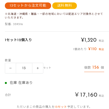
13セットから注文可能
送料無料
※北海道・沖縄県・離島・一部の地域においては配送エリア対象外とさせて
いただきます。
型番:
359316
販
¥1,320
1セット12個入り
税込
売
¥110
1個あたり
税込
価
数量
格
156
個数
個
セット
在庫 在庫あり
￥17,160
合計
税込
ただいまこの商品の購入を
13
セット
予定しています。