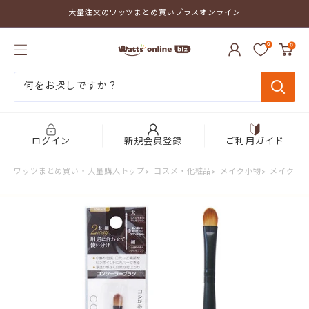
コ
大量注文のワッツまとめ買いプラスオンライン
ン
テ
ワ
ン
0
0
ッ
ツ
ツ
に
ま
ス
と
キ
め
ッ
買
プ
い
す
プ
る
ログイン
新規会員登録
ご利用ガイド
ラ
ス
ワッツまとめ買い・大量購入トップ
>
コスメ・化粧品
>
メイク小物
>
メイクブ
オ
ン
ラ
イ
ン