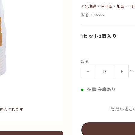
※北海道・沖縄県・離島・一
型番:
036992
1セット8個入り
数量
セ
在庫 在庫あり
ただいまこ
拡大されます