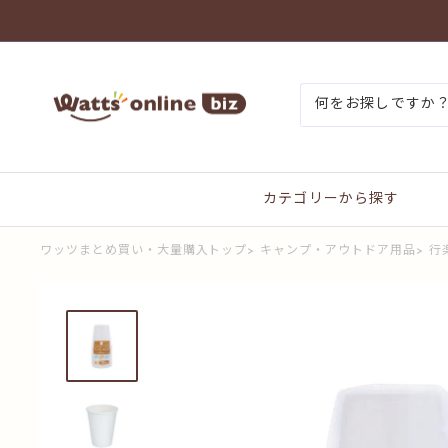
コ
ン
テ
ン
ワ
ツ
ッ
に
ツ
ス
ま
キ
と
ッ
め
プ
買
す
カテゴリーから探す
い
る
プ
ラ
ワッツまとめ買い・大量購入トップ
>
キャンプ・アウトドア用品
>
行
ス
オ
ン
ラ
イ
ン