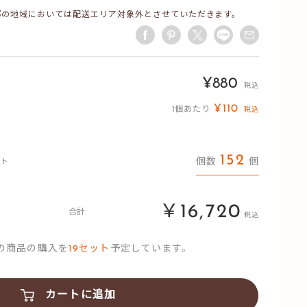
部の地域においては配送エリア対象外とさせていただきます。
販
¥880
税込
売
¥110
1個あたり
税込
価
格
152
個数
個
ット
￥16,720
合計
税込
の商品の購入を
19
セット
予定しています。
カートに追加