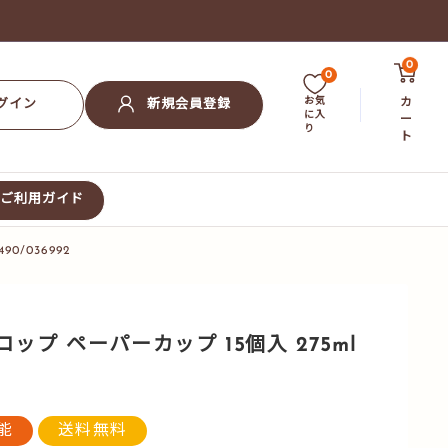
0
0
お気
カ
グイン
新規会員登録
に入
ー
り
ト
ご利用ガイド
0/036992
プ ペーパーカップ 15個入 275ml
能
送料無料