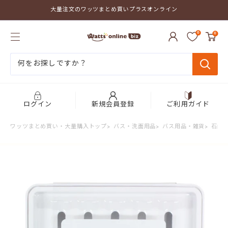
コ
大量注文のワッツまとめ買いプラスオンライン
ン
テ
ワ
ン
0
0
ッ
ツ
ツ
に
ま
ス
と
キ
め
ッ
買
プ
い
す
プ
る
ログイン
新規会員登録
ご利用ガイド
ラ
ス
ワッツまとめ買い・大量購入トップ
>
バス・洗面用品
>
バス用品・雑貨
>
石鹸
オ
ン
ラ
イ
ン