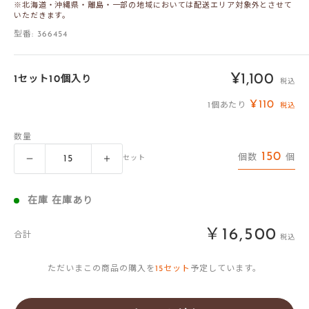
※北海道・沖縄県・離島・一部の地域においては配送エリア対象外とさせて
いただきます。
型番:
366454
販
¥1,100
1セット10個入り
税込
売
¥110
1個あたり
税込
価
数量
格
150
個数
個
セット
在庫 在庫あり
￥16,500
合計
税込
ただいまこの商品の購入を
15
セット
予定しています。