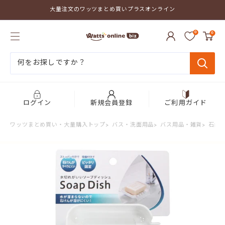
コ
大量注文のワッツまとめ買いプラスオンライン
ン
テ
ワ
ン
0
0
ッ
ツ
ツ
に
ま
ス
と
キ
め
ッ
買
プ
い
す
プ
る
ログイン
新規会員登録
ご利用ガイド
ラ
ス
ワッツまとめ買い・大量購入トップ
>
バス・洗面用品
>
バス用品・雑貨
>
石鹸
オ
ン
ラ
イ
ン