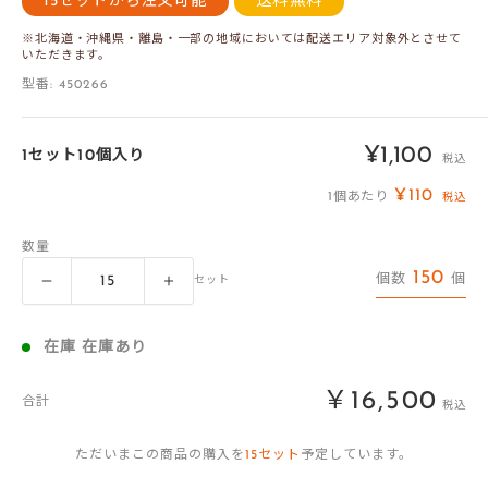
15セットから注文可能
送料無料
※北海道・沖縄県・離島・一部の地域においては配送エリア対象外とさせて
いただきます。
型番:
450266
販
¥1,100
1セット10個入り
税込
売
¥110
1個あたり
税込
価
数量
格
150
個数
個
セット
在庫 在庫あり
￥16,500
合計
税込
ただいまこの商品の購入を
15
セット
予定しています。