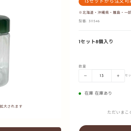
13セットから注文可
※北海道・沖縄県・離島・一
型番:
311546
1セット8個入り
数量
セ
在庫 在庫あり
拡大されます
ただいまこ