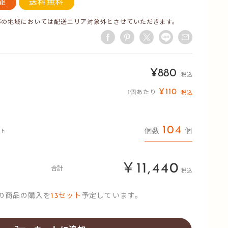
能
送料無料
部の地域においては配送エリア対象外とさせていただきます。
販
¥880
税込
売
¥110
1個あたり
税込
価
格
104
個数
個
ット
￥11,440
合計
税込
の商品の購入を
13
セット
予定しています。