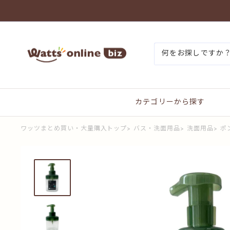
コ
ン
テ
ン
ワ
ツ
ッ
に
ツ
ス
ま
キ
と
ッ
め
プ
買
す
カテゴリーから探す
い
る
プ
ラ
ワッツまとめ買い・大量購入トップ
>
バス・洗面用品
>
洗面用品
>
ポ
ス
オ
ン
ラ
イ
ン