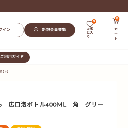
0
0
お気
カ
グイン
新規会員登録
に入
ー
り
ト
ご利用ガイド
1546
p 広口泡ボトル400ML 角 グリー