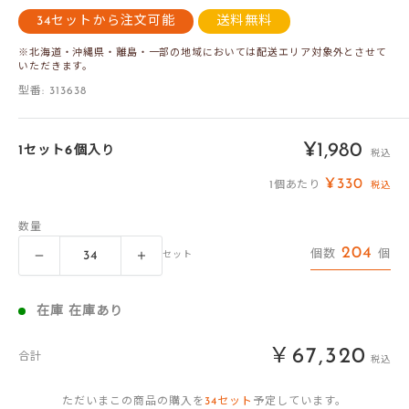
34セットから注文可能
送料無料
※北海道・沖縄県・離島・一部の地域においては配送エリア対象外とさせて
いただきます。
型番:
313638
販
¥1,980
1セット6個入り
税込
売
¥330
1個あたり
税込
価
数量
格
204
個数
個
セット
在庫 在庫あり
￥67,320
合計
税込
ただいまこの商品の購入を
34
セット
予定しています。