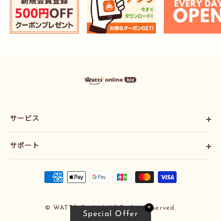
ワ
ッ
ツ
ま
と
サービス
め
買
い
ご利用ガイド
プ
サポート
会社概要
ラ
ス
利用規約
お問い合わせ
オ
配送ポリシー
ン
ラ
プライバシーポリシー
イ
特定商法取引法に基づく表記
ン
✕
© WATTS Co.,Ltd. All Rights Reserved.
Special Offer