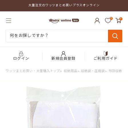
コ
大量注文のワッツまとめ買いプラスオンライン
ン
テ
ワ
ン
0
0
ッ
ツ
ツ
に
ま
ス
と
キ
め
ッ
買
プ
い
す
プ
る
ログイン
新規会員登録
ご利用ガイド
ラ
ス
ワッツまとめ買い・大量購入トップ
>
収納用品
>
収納袋・圧縮袋
>
布団収納袋
>
オ
ン
ラ
イ
ン